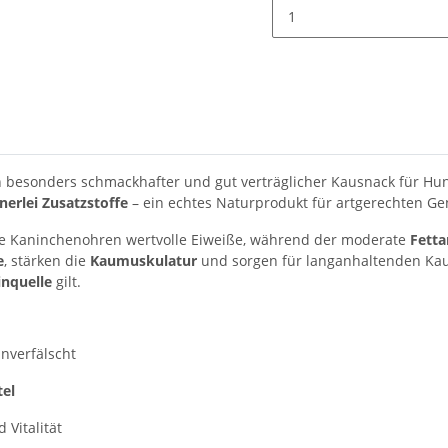
n besonders schmackhafter und gut verträglicher Kausnack für Hun
nerlei Zusatzstoffe
– ein echtes Naturprodukt für artgerechten Ge
ie Kaninchenohren wertvolle Eiweiße, während der moderate
Fetta
e
, stärken die
Kaumuskulatur
und sorgen für langanhaltenden Kaus
inquelle
gilt.
nverfälscht
tel
 Vitalität