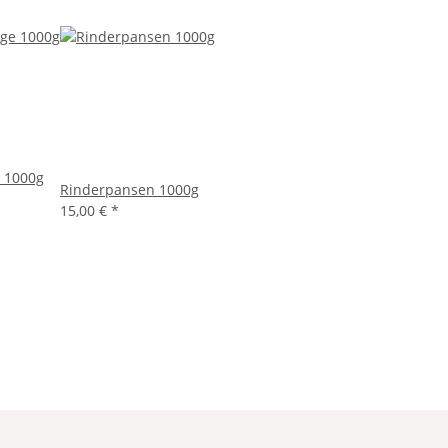
 1000g
Rinderpansen 1000g
15,00 €
*