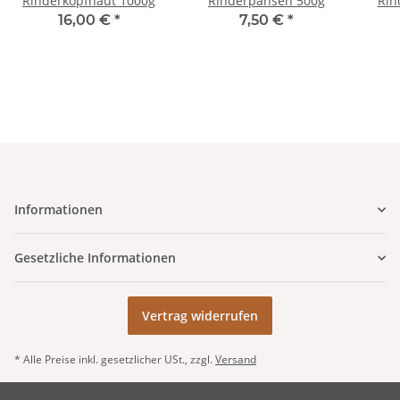
Rinderkopfhaut 1000g
Rinderpansen 500g
Rin
16,00 €
*
7,50 €
*
Informationen
Gesetzliche Informationen
Vertrag widerrufen
* Alle Preise inkl. gesetzlicher USt., zzgl.
Versand